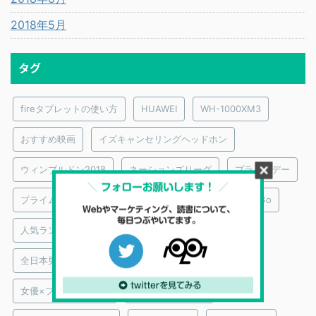
2018年5月
タグ
fireタブレットの使い方
HUAWEI
WH-1000XM3
おすすめ映画
イズキャンセリングヘッドホン
ウィンブルドン2018
ネーションズリーグ
プライムデー
プライムビデオ｜おすすめ映画監督
メンタリストDaiGo
人気ランキング
俳優×プライムビデオ
全日本男子バレーボール
図解
大泉洋
女優×プライムビデオ
実際に買ってみた