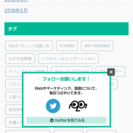
2018年5月
タグ
fireタブレットの使い方
HUAWEI
WH-1000XM3
おすすめ映画
イズキャンセリングヘッドホン
ウィンブルドン2018
ネーションズリーグ
プライムデー
プライムビデオ｜おすすめ映画監督
メンタリストDaiGo
人気ランキング
俳優×プライムビデオ
全日本男子バレーボール
図解
大泉洋
女優×プライムビデオ
実際に買ってみた