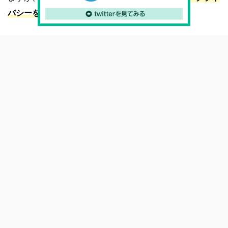
バシーを守る」
という側面も持っています。
もし、私と同じように外出中に本を広げるのを躊躇（ちゅ
うちょ）してしまった経験がある場合は、ブックカバーを
つけてみるといいですよ。