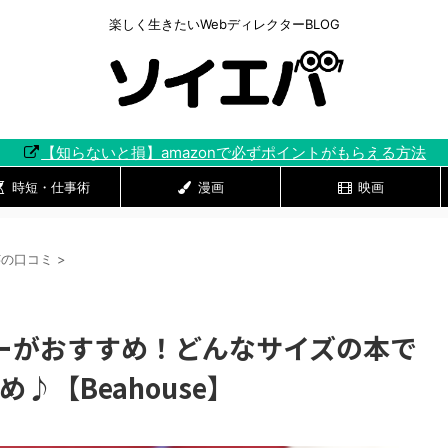
楽しく生きたいWebディレクターBLOG
【知らないと損】amazonで必ずポイントがもらえる方法
時短・仕事術
漫画
映画
芸の口コミ
>
ーがおすすめ！どんなサイズの本で
♪【Beahouse】