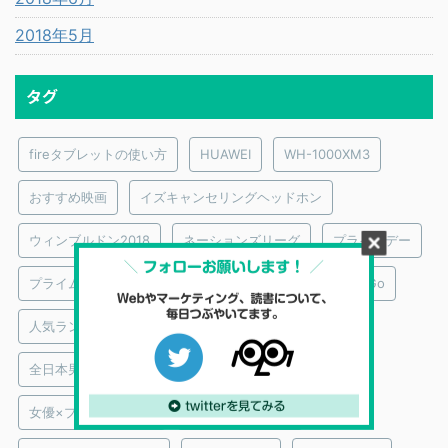
2018年5月
タグ
fireタブレットの使い方
HUAWEI
WH-1000XM3
おすすめ映画
イズキャンセリングヘッドホン
ウィンブルドン2018
ネーションズリーグ
プライムデー
プライムビデオ｜おすすめ映画監督
メンタリストDaiGo
人気ランキング
俳優×プライムビデオ
全日本男子バレーボール
図解
大泉洋
女優×プライムビデオ
実際に買ってみた