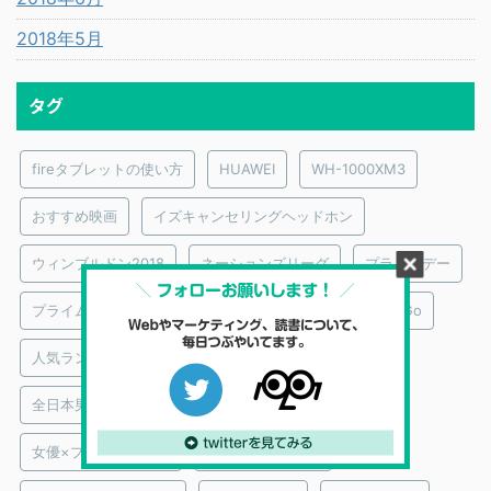
2018年5月
タグ
fireタブレットの使い方
HUAWEI
WH-1000XM3
おすすめ映画
イズキャンセリングヘッドホン
ウィンブルドン2018
ネーションズリーグ
プライムデー
プライムビデオ｜おすすめ映画監督
メンタリストDaiGo
人気ランキング
俳優×プライムビデオ
全日本男子バレーボール
図解
大泉洋
女優×プライムビデオ
実際に買ってみた