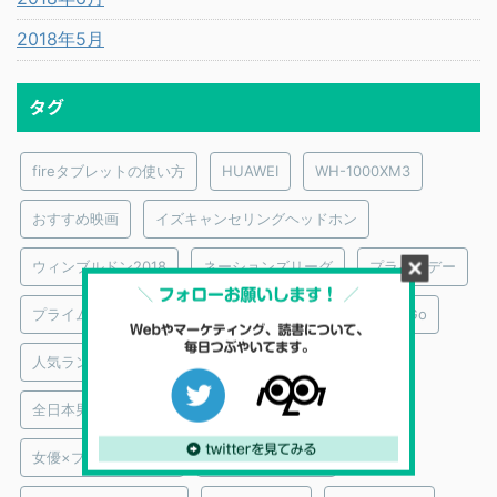
2018年5月
タグ
fireタブレットの使い方
HUAWEI
WH-1000XM3
おすすめ映画
イズキャンセリングヘッドホン
ウィンブルドン2018
ネーションズリーグ
プライムデー
プライムビデオ｜おすすめ映画監督
メンタリストDaiGo
人気ランキング
俳優×プライムビデオ
全日本男子バレーボール
図解
大泉洋
女優×プライムビデオ
実際に買ってみた