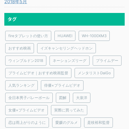
2018年5月
タグ
fireタブレットの使い方
HUAWEI
WH-1000XM3
おすすめ映画
イズキャンセリングヘッドホン
ウィンブルドン2018
ネーションズリーグ
プライムデー
プライムビデオ｜おすすめ映画監督
メンタリストDaiGo
人気ランキング
俳優×プライムビデオ
全日本男子バレーボール
図解
大泉洋
女優×プライムビデオ
実際に買ってみた
恋は雨上がりのように
愛媛のグルメ
是枝裕和監督