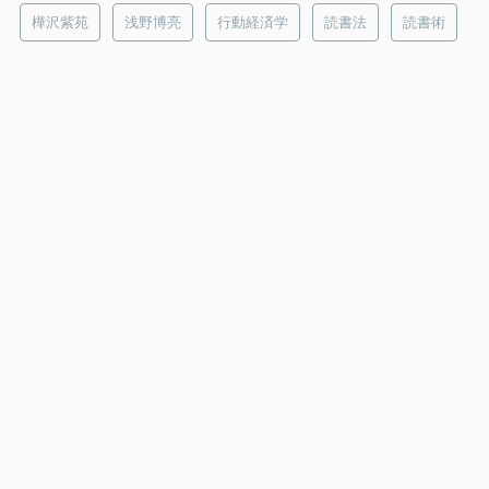
樺沢紫苑
浅野博亮
行動経済学
読書法
読書術