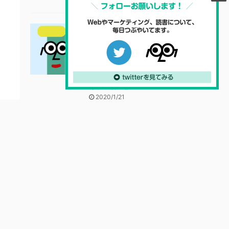
自作ツール
仕事の休憩開始時間をメ
モする、ただそれだけの
Webページ【PWA対応
した超休憩マン】
2020/1/21
スポンサーリンク