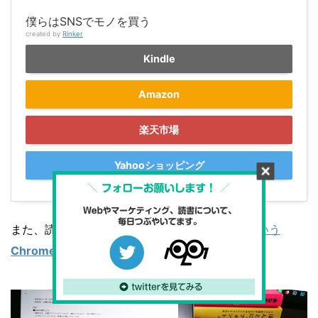
僕らはSNSでモノを買う
created by
Rinker
Kindle
Amazon
楽天市場
Yahooショッピング
また、読書ノートをメモするときは、
C101PA
という
Chromebook
を使っています。