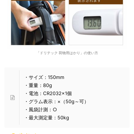
「ドリテック 荷物用はかり」の使い方
・サイズ：150mm
・重量：80g
・電池：CR2032×1個
・グラム表示：×（50g～可）
・風袋計測：○
・最大測定量：50kg