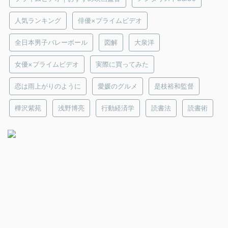
人気ランキング
俳優×プライムビデオ
全日本男子バレーボール
図解
大泉洋
女優×プライムビデオ
実際に買ってみた
恋は雨上がりのように
愛媛のグルメ
是枝裕和監督
樺沢紫苑
浅野博亮
行動経済学
読書法
読書術