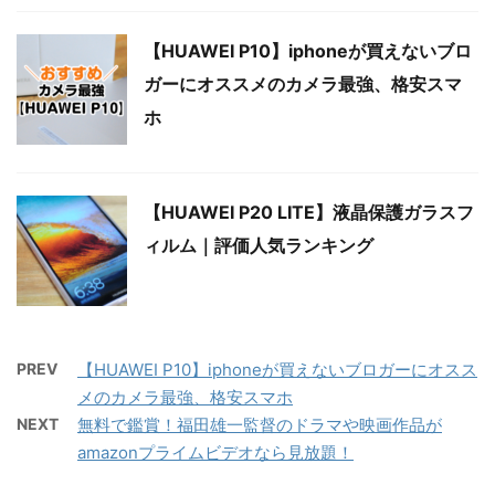
【HUAWEI P10】iphoneが買えないブロ
ガーにオススメのカメラ最強、格安スマ
ホ
【HUAWEI P20 LITE】液晶保護ガラスフ
ィルム｜評価人気ランキング
PREV
【HUAWEI P10】iphoneが買えないブロガーにオスス
メのカメラ最強、格安スマホ
NEXT
無料で鑑賞！福田雄一監督のドラマや映画作品が
amazonプライムビデオなら見放題！