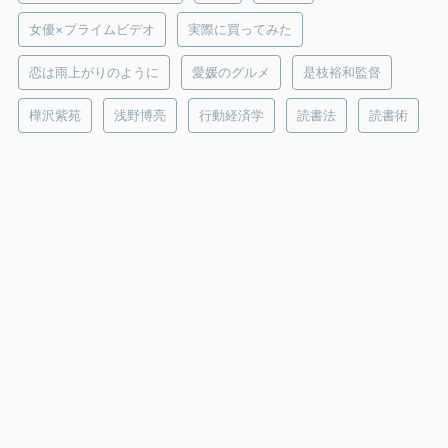
女優×プライムビデオ
実際に買ってみた
恋は雨上がりのように
愛媛のグルメ
是枝裕和監督
樺沢紫苑
浅野博亮
行動経済学
読書法
読書術