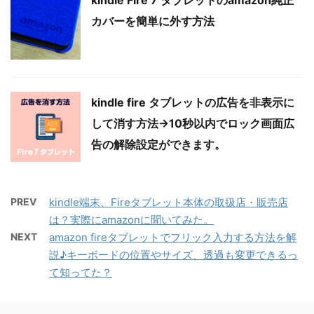
kindle Fire 7 タブレットのamazon純正
カバーを簡単に外す方法
kindle fire タブレットの広告を非表示に
して消す方法→10秒以内でロック画面広
告の解除設定ができます。
PREV
kindle端末、Fireタブレット本体の取扱店・販売店
は？実際にamazonに聞いてみた。
NEXT
amazon fireタブレットでフリック入力する方法を解
説♪キーボードの位置やサイズ、透過も変更できるっ
て知ってた？