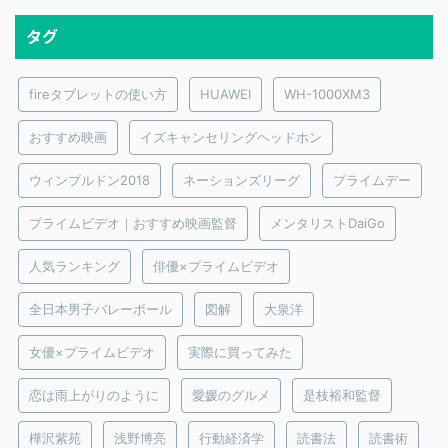
タグ
fireタブレットの使い方
HUAWEI
WH-1000XM3
おすすめ映画
イズキャンセリングヘッドホン
ウィンブルドン2018
ネーションズリーグ
プライムデー
プライムビデオ｜おすすめ映画監督
メンタリストDaiGo
人気ランキング
俳優×プライムビデオ
全日本男子バレーボール
図解
大泉洋
女優×プライムビデオ
実際に買ってみた
恋は雨上がりのように
愛媛のグルメ
是枝裕和監督
樺沢紫苑
浅野博亮
行動経済学
読書法
読書術